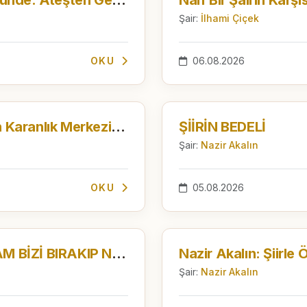
Şair:
İlhami Çiçek
OKU
06.08.2026
Satranç Dersleri Şiirinin Karanlık Merkezine Yaklaşmak
ŞİİRİN BEDELİ
Şair:
Nazir Akalın
OKU
05.08.2026
ALACATLI, GÜZEL ADAM BİZİ BIRAKIP NEREYE?
Nazir Akalın: Şiirle
Şair:
Nazir Akalın