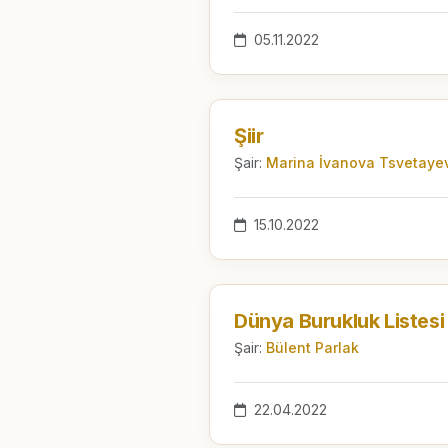
05.11.2022
Şiir
Şair:
Marina İvanova Tsvetaye
15.10.2022
Dünya Burukluk Listesi
Şair:
Bülent Parlak
22.04.2022