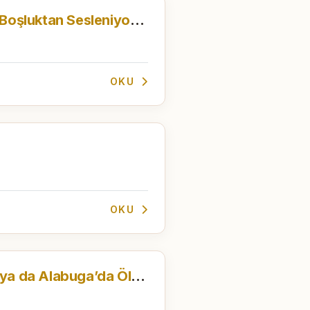
İçimdeki O Korkunç Boşluktan Sesleniyorum
OKU
OKU
Marina Tsvetayeva ya da Alabuga’da Ölmek