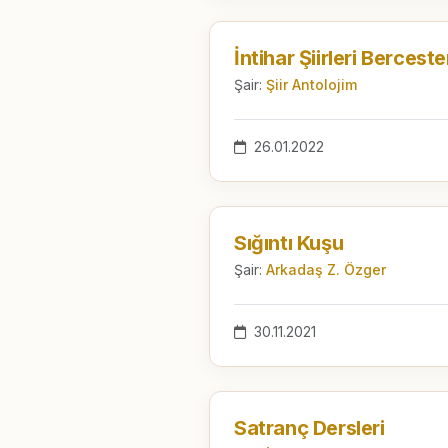
İntihar Şiirleri Bercest
Şair:
Şiir Antolojim
26.01.2022
Sığıntı Kuşu
Şair:
Arkadaş Z. Özger
30.11.2021
Satranç Dersleri