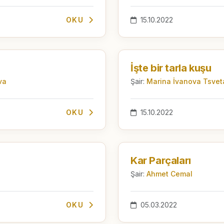
OKU
15.10.2022
İşte bir tarla kuşu
va
Şair:
Marina İvanova Tsve
OKU
15.10.2022
Kar Parçaları
Şair:
Ahmet Cemal
OKU
05.03.2022