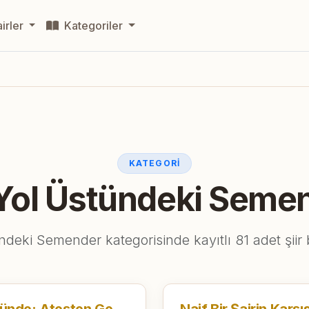
irler
Kategoriler
KATEGORI
Yol Üstündeki Seme
ndeki Semender kategorisinde kayıtlı 81 adet şiir
Semender Hâlâ Yol Üstünde: Ateşten Geçen Dil, Ölümün Kıyısında Yeniden Doğmak