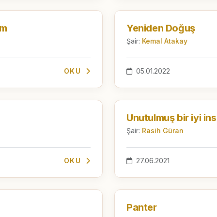
em
Yeniden Doğuş
Şair:
Kemal Atakay
OKU
05.01.2022
Unutulmuş bir iyi i
Şair:
Rasih Güran
OKU
27.06.2021
Panter