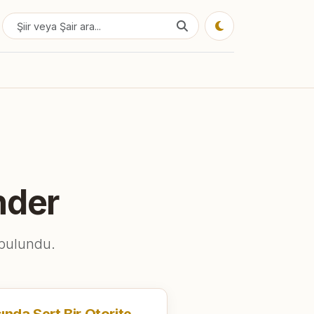
nder
 bulundu.
Naif Bir Şairin Karşısında Sert Bir Otorite: İlhami Çiçek ve Nuri Pakdil