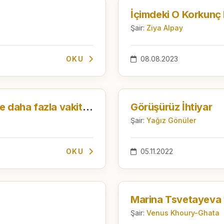
Şair:
Ziya Alpay
OKU
08.08.2023
Öleceğini bilsem seninle daha fazla vakit geçirirdim.
Görüşürüz İhtiyar
Şair:
Yağız Gönüler
OKU
05.11.2022
Şair:
Venus Khoury-Ghata