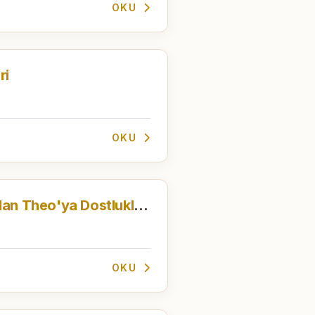
OKU
ri
OKU
Vincent Van Gogh'dan Theo'ya Dostlukla Mektuplar
OKU