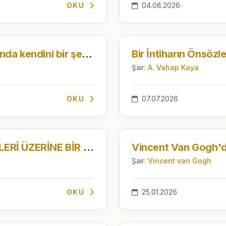
OKU
04.08.2026
Ve herkes eninde sonunda kendini bir şekilde masum görecek bir yol bulur
Bir İntiharın Önsözle
Şair:
A. Vahap Kaya
OKU
07.07.2026
BİR İNTİHARIN ÖNSÖZLERİ ÜZERİNE BİR DEĞERLENDİRME
Şair:
Vincent van Gogh
OKU
25.01.2026