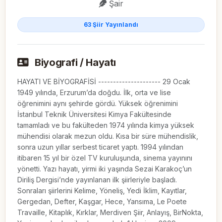
Şair
63 Şiir Yayınlandı
Biyografi / Hayatı
HAYATI VE BİYOGRAFİSİ --------------------- 29 Ocak
1949 yılında, Erzurum’da doğdu. İlk, orta ve lise
öğrenimini aynı şehirde gördü. Yüksek öğrenimini
İstanbul Teknik Üniversitesi Kimya Fakültesinde
tamamladı ve bu fakülteden 1974 yılında kimya yüksek
mühendisi olarak mezun oldu. Kısa bir süre mühendislik,
sonra uzun yıllar serbest ticaret yaptı. 1994 yılından
itibaren 15 yıl bir özel TV kuruluşunda, sinema yayınını
yönetti. Yazı hayatı, yirmi iki yaşında Sezai Karakoç’un
Diriliş Dergisi’nde yayınlanan ilk şiirleriyle başladı.
Sonraları şiirlerini Kelime, Yöneliş, Yedi İklim, Kayıtlar,
Gergedan, Defter, Kaşgar, Hece, Yansıma, Le Poete
Travaille, Kitaplık, Kırklar, Merdiven Şiir, Anlayış, BirNokta,