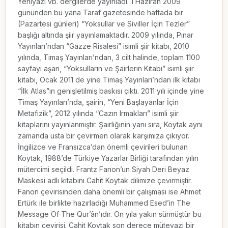
Yeniyazı vb. dergilerde yayınladı. 1 Haziran 2009
gününden bu yana Taraf gazetesinde haftada bir
(Pazartesi günleri) “Yoksullar ve Siviller İçin Tezler”
başlığı altında şiir yayınlamaktadır. 2009 yılında, Pınar
Yayınları’ndan “Gazze Risalesi” isimli şiir kitabı, 2010
yılında, Timaş Yayınları’ndan, 3 cilt halinde, toplam 1100
sayfayı aşan, “Yoksulların ve Şairlerin Kitabı” isimli şiir
kitabı, Ocak 2011 de yine Timaş Yayınları’ndan ilk kitabı
“İlk Atlas”ın genişletilmiş baskısı çıktı. 2011 yılı içinde yine
Timaş Yayınları’nda, şairin, “Yeni Başlayanlar İçin
Metafizik”, 2012 yılında “Cazın Irmakları” isimli şiir
kitaplarını yayınlanmıştır. Şairliğinin yanı sıra, Koytak aynı
zamanda usta bir çevirmen olarak karşımıza çıkıyor.
İngilizce ve Fransızca’dan önemli çevirileri bulunan
Koytak, 1988’de Türkiye Yazarlar Birliği tarafından yılın
mütercimi seçildi. Frantz Fanon’un Siyah Deri Beyaz
Maskesi adlı kitabını Cahit Koytak dilimize çevirmiştir.
Fanon çevirisinden daha önemli bir çalışması ise Ahmet
Ertürk ile birlikte hazırladığı Muhammed Esed’in The
Message Of The Qur’ân’ıdır. On yıla yakın sürmüştür bu
kitabın çevirisi. Cahit Koytak son derece mütevazi bir