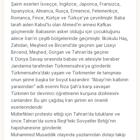
Şairin eserleri İsveççe, İngilizce, Japonca, Fransızca, 
İspanyolca, Almanca, Rusça, Ermenice, Felemenkçe, 
Romanca, Fince, Kürtçe ve Türkçe’ye çevirilmiştir. Baba 
tarafı aslen Kabul’lu olan Ahmed’in annesi Kafkas 
göçmenidir. Babasının asker olduğu için çocukluğunu 
ailece İran’ın çeşitli bölgelerinde geçirmiştir. İlkokulu Haş, 
Zahidan, Meşhed ve Bircend’de geçiren şair Liseyi 
Bircend, Meşhed, Gorgan ve Tahran’da geçirer.

II. Dünya Savaşı sırasında babası ve ailesiyle beraber 
Jandarma tarafından Türkmensahra’ya gönderilir. 
Türkmensahra’daki yaşam ve Türkmenler ile tanışması 
onun şiirine başka bir boyut kazandırır. “Abayi’nin kalbinin 
yarasından” adlı eserini Rıza Şah’a karşı savaşan 
Türkmen bir devrimci öğretmenin kurşuna dizilmesini 
canlandırır. Bu şiiri çağdaş İran şiirinin en önemli 
eserlerindendir.

Müttefikleri protesto ettiği için Tahran’da tutuklanır ve 
önce Tahran’da sonra Reşt’teki Sovyetler Birliği’nin 
hapishanesine gönderilir.

Muhammed Musaddık olayında yazılarından dolayı takip 