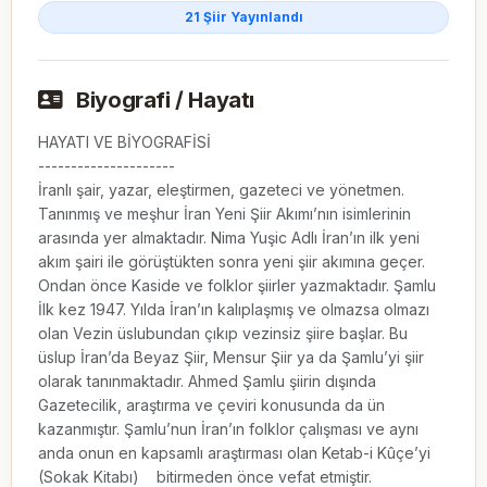
21 Şiir Yayınlandı
Biyografi / Hayatı
HAYATI VE BİYOGRAFİSİ

---------------------

İranlı şair, yazar, eleştirmen, gazeteci ve yönetmen. 
Tanınmış ve meşhur İran Yeni Şiir Akımı’nın isimlerinin 
arasında yer almaktadır. Nima Yuşic Adlı İran’ın ilk yeni 
akım şairi ile görüştükten sonra yeni şiir akımına geçer. 
Ondan önce Kaside ve folklor şiirler yazmaktadır. Şamlu 
İlk kez 1947. Yılda İran’ın kalıplaşmış ve olmazsa olmazı 
olan Vezin üslubundan çıkıp vezinsiz şiire başlar. Bu 
üslup İran’da Beyaz Şiir, Mensur Şiir ya da Şamlu’yi şiir 
olarak tanınmaktadır. Ahmed Şamlu şiirin dışında 
Gazetecilik, araştırma ve çeviri konusunda da ün 
kazanmıştır. Şamlu’nun İran’ın folklor çalışması ve aynı 
anda onun en kapsamlı araştırması olan Ketab-i Kûçe’yi 
(Sokak Kitabı)    bitirmeden önce vefat etmiştir.
