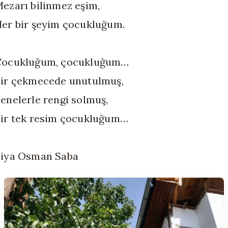
ezarı bilinmez eşim,
er bir şeyim çocukluğum.
Çocukluğum, çocukluğum…
ir çekmecede unutulmuş,
enelerle rengi solmuş,
ir tek resim çocukluğum…
iya Osman Saba