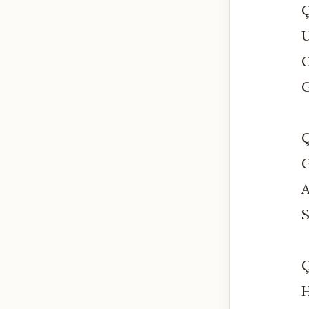
U
O
G
A
S
H