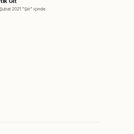
tık Git
Şubat 2021 "Şiir" içinde