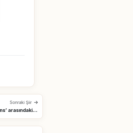
Sonraki Şiir
İlk Aşk’la ‘Son Şans’ arasındaki rüya, gençlik ve Turgenyev