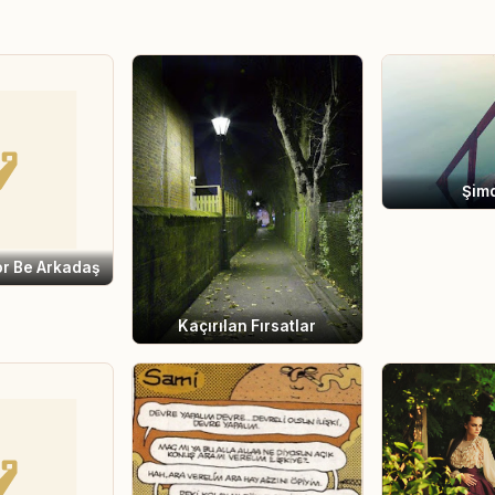
Şimd
or Be Arkadaş
Kaçırılan Fırsatlar