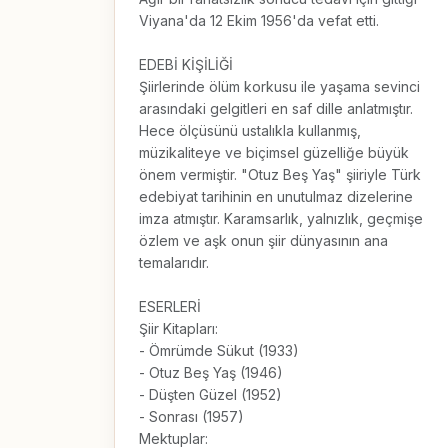
Viyana'da 12 Ekim 1956'da vefat etti.

EDEBİ KİŞİLİĞİ

Şiirlerinde ölüm korkusu ile yaşama sevinci 
arasındaki gelgitleri en saf dille anlatmıştır. 
Hece ölçüsünü ustalıkla kullanmış, 
müzikaliteye ve biçimsel güzelliğe büyük 
önem vermiştir. "Otuz Beş Yaş" şiiriyle Türk 
edebiyat tarihinin en unutulmaz dizelerine 
imza atmıştır. Karamsarlık, yalnızlık, geçmişe 
özlem ve aşk onun şiir dünyasının ana 
temalarıdır.

ESERLERİ

Şiir Kitapları:

- Ömrümde Sükut (1933)

- Otuz Beş Yaş (1946)

- Düşten Güzel (1952)

- Sonrası (1957)

Mektuplar:
