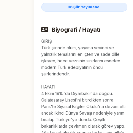
36 Şiir Yayınlandı
Biyografi / Hayatı
GİRİŞ

Türk şiirinde ölüm, yaşama sevinci ve 
yalnızlık temalarını en içten ve sade dille 
işleyen, hece vezninin sınırlarını esneten 
modern Türk edebiyatının öncü 
şairlerindendir.

HAYATI

4 Ekim 1910'da Diyarbakır'da doğdu. 
Galatasaray Lisesi'ni bitirdikten sonra 
Paris'te Siyasal Bilgiler Okulu'na devam etti 
ancak İkinci Dünya Savaşı nedeniyle yarım 
bırakıp Türkiye'ye döndü. Çeşitli 
bakanlıklarda çevirmen olarak görev yaptı. 
Ağır bir rahatsızlık sonucu tedavi için gittiği 