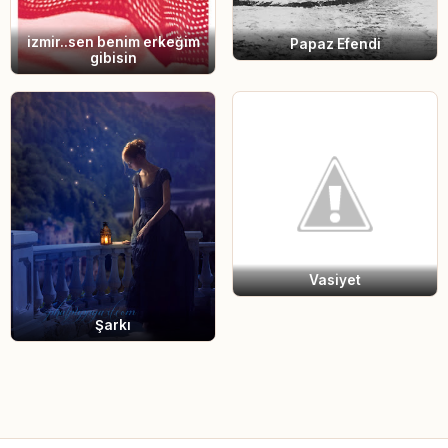
izmir..sen benim erkeğim
Papaz Efendi
gibisin
Vasiyet
Şarkı