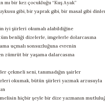
ın mı bir kez çocukluğu “Kuş Ayak”
uykusu gibi, bir yaprak gibi, bir masal gibi dinl
n iyi şiirleri okumalı alabildiğine
üm benliği dizelerle, imgelerle dolarcasına
lama uçmalı sonsuzluğuna evrenin
den zümrüt bir yaşama dalarcasına
rler çekmeli seni, tanımadığın şairler
irleri okumak, bütün şiirleri yazmak arzusuyla
sın
elisin hiçbir şeyle bir dize yazmanın mutlul