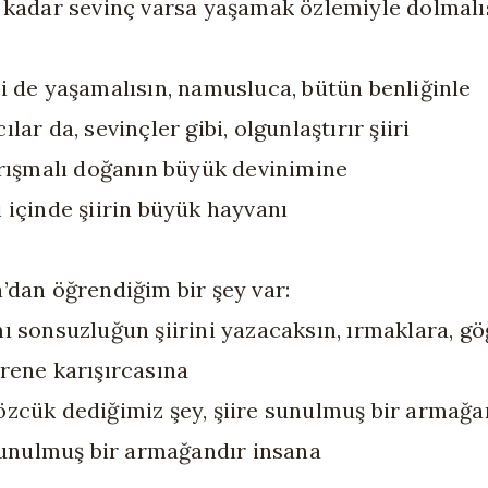
 kadar sevinç varsa yaşamak özlemiyle dolmalı
i de yaşamalısın, namusluca, bütün benliğinle
lar da, sevinçler gibi, olgunlaştırır şiiri
arışmalı doğanın büyük devinimine
 içinde şiirin büyük hayvanı
’dan öğrendiğim bir şey var:
ı sonsuzluğun şiirini yazacaksın, ırmaklara, gö
rene karışırcasına
zcük dediğimiz şey, şiire sunulmuş bir armağa
 sunulmuş bir armağandır insana