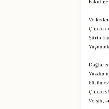
Fakat ne
Ve keder
Çünkü acı
Şiirin k
Yaşamalı
Dağlarca
Yazdın m
bütün ev
Çünkü sö
Ve şiir,