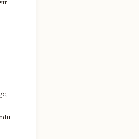
sın
ğe,
ndır