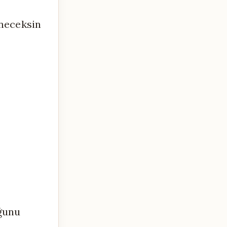
eneceksin
uğunu