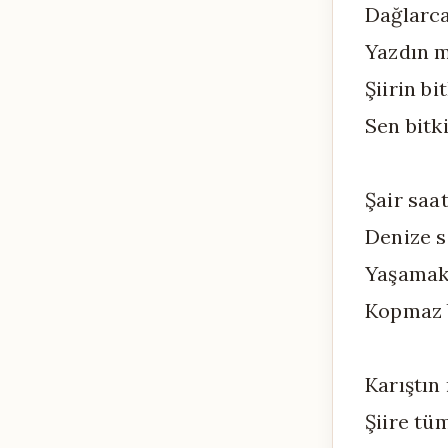
Dağlarca
Yazdın m
Şiirin b
Sen bitk
Şair saa
Denize s
Yaşamak 
Kopmaz b
Karıştın
Şiire tü