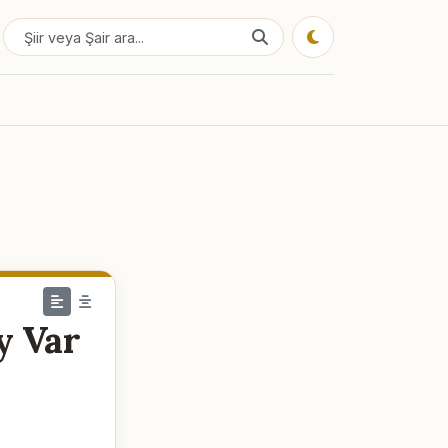
y Var