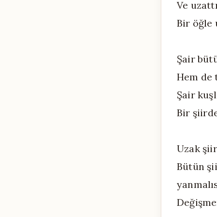
Ve uzatt
Bir öğle 
Şair bütü
Hem de t
Şair kuş
Bir şiir
Uzak şii
Bütün şi
yanmalı
Değişmem