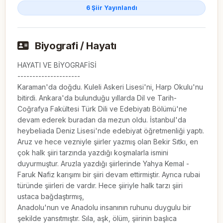
6 Şiir Yayınlandı
Biyografi / Hayatı
HAYATI VE BİYOGRAFİSİ

---------------------

Karaman'da doğdu. Kuleli Askeri Lisesi'ni, Harp Okulu'nu 
bitirdi. Ankara'da bulunduğu yıllarda Dil ve Tarih-
Coğrafya Fakültesi Türk Dili ve Edebiyatı Bölümü'ne 
devam ederek buradan da mezun oldu. İstanbul'da 
heybeliada Deniz Lisesi'nde edebiyat öğretmenliği yaptı.

Aruz ve hece vezniyle şiirler yazmış olan Bekir Sıtkı, en 
çok halk şiiri tarzında yazdığı koşmalarla ismini 
duyurmuştur. Aruzla yazdığı şiirlerinde Yahya Kemal - 
Faruk Nafiz karışımı bir şiiri devam ettirmiştir. Ayrıca rubai 
türünde şiirleri de vardır. Hece şiiriyle halk tarzı şiiri 
ustaca bağdaştırmış,

Anadolu'nun ve Anadolu insanının ruhunu duygulu bir 
şekilde yansıtmıştır. Sıla, aşk, ölüm, şiirinin başlıca 