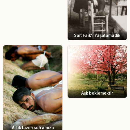
Sait Faik'i Yaşatamadık
Aşk beklemektir
Artık bizim soframıza