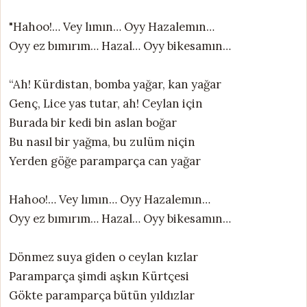
"Hahoo!… Vey lımın… Oyy Hazalemın…
Oyy ez bımırım… Hazal… Oyy bikesamın…
“Ah! Kürdistan, bomba yağar, kan yağar
Genç, Lice yas tutar, ah! Ceylan için
Burada bir kedi bin aslan boğar
Bu nasıl bir yağma, bu zulüm niçin
Yerden göğe paramparça can yağar
Hahoo!… Vey lımın… Oyy Hazalemın…
Oyy ez bımırım… Hazal… Oyy bikesamın…
Dönmez suya giden o ceylan kızlar
Paramparça şimdi aşkın Kürtçesi
Gökte paramparça bütün yıldızlar