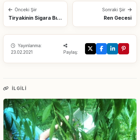
Önceki Şiir
Sonraki Şiir
Tiryakinin Sigara Bırakma Günlüğü
Ren Gecesi
Yayınlanma:
23.02.2021
Paylaş:
İLGILI