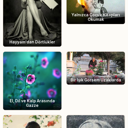
Yalnızca Çocuk Kitapları
Okumak
Hayyam'dan Dörtlükler
Bir Işık Görsem Uzaklarda
El, Dil ve Kalp Arasında
Gazze