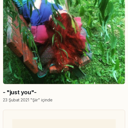
- "just you"-
23 Şubat 2021 "Şiir" içinde