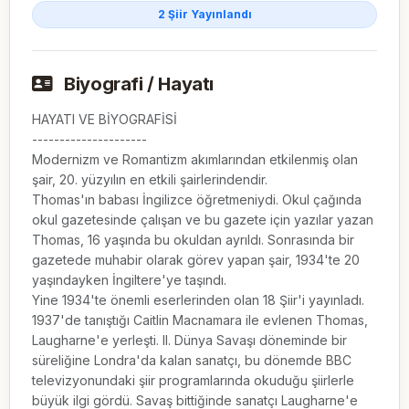
2 Şiir Yayınlandı
Biyografi / Hayatı
HAYATI VE BİYOGRAFİSİ

---------------------

Modernizm ve Romantizm akımlarından etkilenmiş olan 
şair, 20. yüzyılın en etkili şairlerindendir.

Thomas'ın babası İngilizce öğretmeniydi. Okul çağında 
okul gazetesinde çalışan ve bu gazete için yazılar yazan 
Thomas, 16 yaşında bu okuldan ayrıldı. Sonrasında bir 
gazetede muhabir olarak görev yapan şair, 1934'te 20 
yaşındayken İngiltere'ye taşındı.

Yine 1934'te önemli eserlerinden olan 18 Şiir'i yayınladı. 
1937'de tanıştığı Caitlin Macnamara ile evlenen Thomas, 
Laugharne'e yerleşti. II. Dünya Savaşı döneminde bir 
süreliğine Londra'da kalan sanatçı, bu dönemde BBC 
televizyonundaki şiir programlarında okuduğu şiirlerle 
büyük ilgi gördü. Savaş bittiğinde sanatçı Laugharne'e 