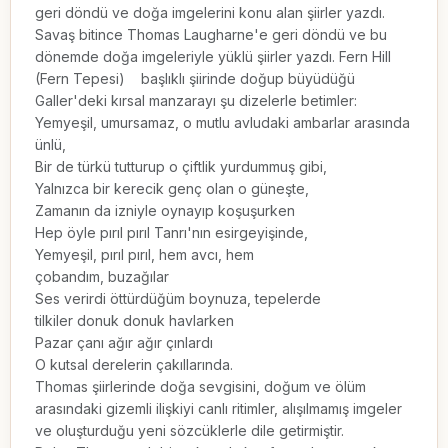
geri döndü ve doğa imgelerini konu alan şiirler yazdı.

Savaş bitince Thomas Laugharne'e geri döndü ve bu 
dönemde doğa imgeleriyle yüklü şiirler yazdı. Fern Hill 
(Fern Tepesi)    başlıklı şiirinde doğup büyüdüğü 
Galler'deki kırsal manzarayı şu dizelerle betimler:

Yemyeşil, umursamaz, o mutlu avludaki ambarlar arasında 
ünlü,

Bir de türkü tutturup o çiftlik yurdummuş gibi,

Yalnızca bir kerecik genç olan o güneşte,

Zamanın da izniyle oynayıp koşuşurken

Hep öyle pırıl pırıl Tanrı'nın esirgeyişinde,

Yemyeşil, pırıl pırıl, hem avcı, hem

çobandım, buzağılar

Ses verirdi öttürdüğüm boynuza, tepelerde

tilkiler donuk donuk havlarken

Pazar çanı ağır ağır çınlardı

O kutsal derelerin çakıllarında.

Thomas şiirlerinde doğa sevgisini, doğum ve ölüm 
arasındaki gizemli ilişkiyi canlı ritimler, alışılmamış imgeler 
ve oluşturduğu yeni sözcüklerle dile getirmiştir.
