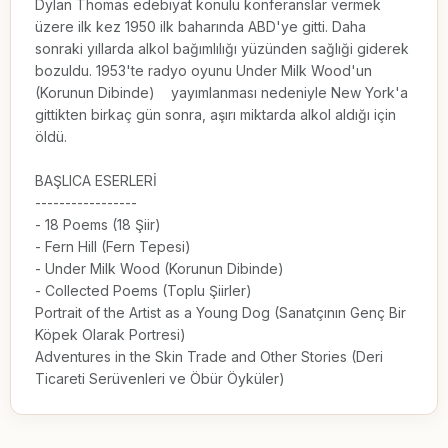
Dylan Thomas edebiyat konulu konferanslar vermek 
üzere ilk kez 1950 ilk baharında ABD'ye gitti. Daha 
sonraki yıllarda alkol bağımlılığı yüzünden sağlıği giderek 
bozuldu. 1953'te radyo oyunu Under Milk Wood'un 
(Korunun Dibinde)    yayımlanması nedeniyle New York'a 
gittikten birkaç gün sonra, aşırı miktarda alkol aldığı için 
öldü.

BAŞLICA ESERLERİ

-----------------

- 18 Poems (18 Şiir)

- Fern Hill (Fern Tepesi)

- Under Milk Wood (Korunun Dibinde)

- Collected Poems (Toplu Şiirler)

Portrait of the Artist as a Young Dog (Sanatçının Genç Bir 
Köpek Olarak Portresi)

Adventures in the Skin Trade and Other Stories (Deri 
Ticareti Serüvenleri ve Öbür Öyküler)