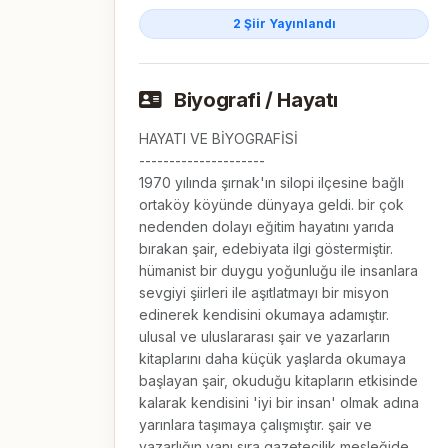
2 Şiir Yayınlandı
Biyografi / Hayatı
HAYATI VE BİYOGRAFİSİ

---------------------

1970 yılında şırnak'ın silopi ilçesine bağlı 
ortaköy köyünde dünyaya geldi. bir çok 
nedenden dolayı eğitim hayatını yarıda 
bırakan şair, edebiyata ilgi göstermiştir. 
hümanist bir duygu yoğunluğu ile insanlara 
sevgiyi şiirleri ile aşıtlatmayı bir misyon 
edinerek kendisini okumaya adamıştır. 
ulusal ve uluslararası şair ve yazarların 
kitaplarını daha küçük yaşlarda okumaya 
başlayan şair, okuduğu kitapların etkisinde 
kalarak kendisini 'iyi bir insan' olmak adına 
yarınlara taşımaya çalışmıştır. şair ve 
yazarlığın yanı sıra gazetecilik mesleğide 