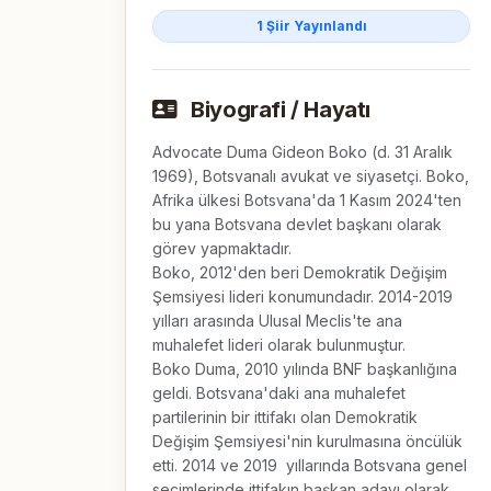
1 Şiir Yayınlandı
Biyografi / Hayatı
Advocate Duma Gideon Boko (d. 31 Aralık 
1969), Botsvanalı avukat ve siyasetçi. Boko, 
Afrika ülkesi Botsvana'da 1 Kasım 2024'ten 
bu yana Botsvana devlet başkanı olarak 
görev yapmaktadır.

Boko, 2012'den beri Demokratik Değişim 
Şemsiyesi lideri konumundadır. 2014-2019 
yılları arasında Ulusal Meclis'te ana 
muhalefet lideri olarak bulunmuştur.

Boko Duma, 2010 yılında BNF başkanlığına 
geldi. Botsvana'daki ana muhalefet 
partilerinin bir ittifakı olan Demokratik 
Değişim Şemsiyesi'nin kurulmasına öncülük 
etti. 2014 ve 2019  yıllarında Botsvana genel 
seçimlerinde ittifakın başkan adayı olarak 