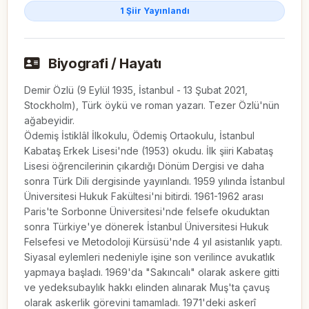
1 Şiir Yayınlandı
Biyografi / Hayatı
Demir Özlü (9 Eylül 1935, İstanbul - 13 Şubat 2021, 
Stockholm), Türk öykü ve roman yazarı. Tezer Özlü'nün 
ağabeyidir.

Ödemiş İstiklâl İlkokulu, Ödemiş Ortaokulu, İstanbul 
Kabataş Erkek Lisesi'nde (1953) okudu. İlk şiiri Kabataş 
Lisesi öğrencilerinin çıkardığı Dönüm Dergisi ve daha 
sonra Türk Dili dergisinde yayınlandı. 1959 yılında İstanbul 
Üniversitesi Hukuk Fakültesi'ni bitirdi. 1961-1962 arası 
Paris'te Sorbonne Üniversitesi'nde felsefe okuduktan 
sonra Türkiye'ye dönerek İstanbul Üniversitesi Hukuk 
Felsefesi ve Metodoloji Kürsüsü'nde 4 yıl asistanlık yaptı. 
Siyasal eylemleri nedeniyle işine son verilince avukatlık 
yapmaya başladı. 1969'da "Sakıncalı" olarak askere gitti 
ve yedeksubaylık hakkı elinden alınarak Muş'ta çavuş 
olarak askerlik görevini tamamladı. 1971'deki askerî 