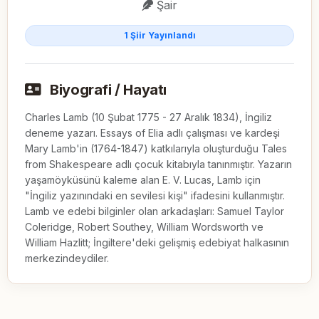
Şair
1 Şiir Yayınlandı
Biyografi / Hayatı
Charles Lamb (10 Şubat 1775 - 27 Aralık 1834), İngiliz
deneme yazarı. Essays of Elia adlı çalışması ve kardeşi
Mary Lamb'in (1764-1847) katkılarıyla oluşturduğu Tales
from Shakespeare adlı çocuk kitabıyla tanınmıştır. Yazarın
yaşamöyküsünü kaleme alan E. V. Lucas, Lamb için
"İngiliz yazınındaki en sevilesi kişi" ifadesini kullanmıştır.
Lamb ve edebi bilginler olan arkadaşları: Samuel Taylor
Coleridge, Robert Southey, William Wordsworth ve
William Hazlitt; İngiltere'deki gelişmiş edebiyat halkasının
merkezindeydiler.