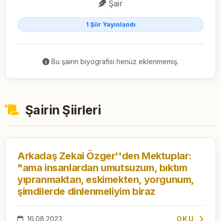
Şair
1 Şiir Yayınlandı
Bu şairin biyografisi henüz eklenmemiş.
Şairin Şiirleri
Arkadaş Zekai Özger''den Mektuplar:
"ama insanlardan umutsuzum, bıktım
yıpranmaktan, eskimekten, yorgunum,
şimdilerde dinlenmeliyim biraz
16.08.2023
OKU