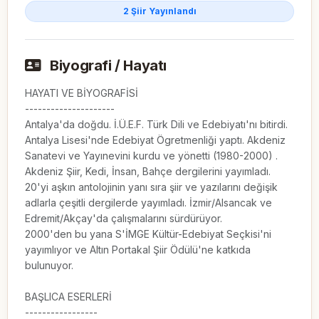
2 Şiir Yayınlandı
Biyografi / Hayatı
HAYATI VE BİYOGRAFİSİ

---------------------

Antalya'da doğdu. İ.Ü.E.F. Türk Dili ve Edebiyatı'nı bitirdi. 
Antalya Lisesi'nde Edebiyat Ögretmenliği yaptı. Akdeniz 
Sanatevi ve Yayınevini kurdu ve yönetti (1980-2000) . 
Akdeniz Şiir, Kedi, İnsan, Bahçe dergilerini yayımladı. 
20'yi aşkın antolojinin yanı sıra şiir ve yazılarını değişik 
adlarla çeşitli dergilerde yayımladı. İzmir/Alsancak ve 
Edremit/Akçay'da çalışmalarını sürdürüyor.

2000'den bu yana S'İMGE Kültür-Edebiyat Seçkisi'ni 
yayımlıyor ve Altın Portakal Şiir Ödülü'ne katkıda 
bulunuyor.

BAŞLICA ESERLERİ

-----------------
