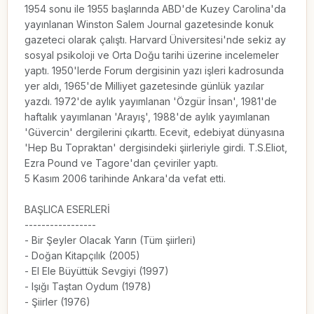
1954 sonu ile 1955 başlarında ABD'de Kuzey Carolina'da 
yayınlanan Winston Salem Journal gazetesinde konuk 
gazeteci olarak çalıştı. Harvard Üniversitesi'nde sekiz ay 
sosyal psikoloji ve Orta Doğu tarihi üzerine incelemeler 
yaptı. 1950'lerde Forum dergisinin yazı işleri kadrosunda 
yer aldı, 1965'de Milliyet gazetesinde günlük yazılar 
yazdı. 1972'de aylık yayımlanan 'Özgür İnsan', 1981'de 
haftalık yayımlanan 'Arayış', 1988'de aylık yayımlanan 
'Güvercin' dergilerini çıkarttı. Ecevit, edebiyat dünyasına 
'Hep Bu Topraktan' dergisindeki şiirleriyle girdi. T.S.Eliot, 
Ezra Pound ve Tagore'dan çeviriler yaptı.

5 Kasım 2006 tarihinde Ankara'da vefat etti.

BAŞLICA ESERLERİ

-----------------

- Bir Şeyler Olacak Yarın (Tüm şiirleri)

- Doğan Kitapçılık (2005)

- El Ele Büyüttük Sevgiyi (1997)

- Işığı Taştan Oydum (1978)

- Şiirler (1976)