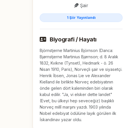
Şair
1 Şiir Yayınlandı
Biyografi / Hayatı
Björnstjerne Martinius Björnson (Danca:
Bjørnstjerne Martinius Bjørnson; d. 8 Aralık
1832, Kvikne (Tynset), Hedmark - ö. 26
Nisan 1910, Paris), Norveçli şair ve siyasetçi.
Henrik İbsen, Jonas Lie ve Alexander
Kielland ile birlikte Norveç edebiyatının
önde gelen dört kaleminden biri olarak
kabul edilir. "Ja, vi elsker dette landet"
(Evet, bu ülkeyi hep seveceğiz) başlıklı
Norveç millî marşını yazdı. 1903 yılında
Nobel edebiyat ödülüne layık görülen ilk
İskandinav yazar oldu.