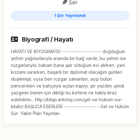
Şair
1 Şiir Yayınlandı
Biyografi / Hayatı
HAYATI VE BİYOGRAFİSİ --------------------- doğduğum
şehrin yağmurlarıyla aramda bir bağ vardır, bu şehrin ise
rüzgarlarıyla; babam bana şair olduğum evi alırken, yani
kozamı sararken, başarılı bir diplomat olacağım günleri
düşlemişti; oysa ben rüzgar zamanları, açıp bütün
pencereleri ve bahçeye açılan kapıyı; şiir yazdım; şimdi
yazgımın benim için diktiği bu kefene ne hakla itiraz
edebilirim... http://kitap.antoloji.com/gel-ve-hukum-sur-
kitabi/ BAŞLICA ESERLERİ ----------------- - Gel ve Hüküm
Sür- Yakın Plan Yayınları