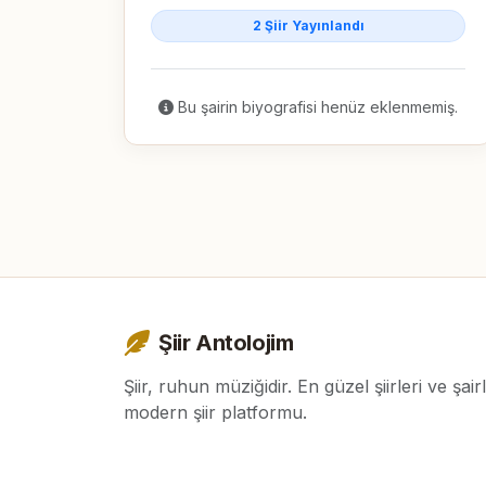
2 Şiir Yayınlandı
Bu şairin biyografisi henüz eklenmemiş.
Şiir Antolojim
Şiir, ruhun müziğidir. En güzel şiirleri ve şair
modern şiir platformu.