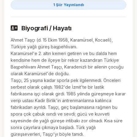
1 Şiir Yayınlandı
Biyografi / Hayatı
Ahmet Taşçı (d. 15 Ekim 1958, Karamürsel, Kocaeli), 
Türkiye yağlı güreş başpehlivanı.

Karamürsel'e 2. altın kemeri getiren ve bu dalda hem 
kendisine hem de ilçeye bir rekor kazandıran Türkiye 
Başpehlivanı Ahmet Taşçı, Karadenizli bir ailenin çocuğu 
olarak Karamürsel'de doğdu.

Taşçı, 25 yaşına kadar sporla pek ilgilenmedi. Önceleri 
serbest olarak çalıştı. 1982'de İzmit'te bir lastik 
fabrikasına işçi olarak girdi. 1985 yılında güreşmeye karar 
verip ustası Kadir Birlik'in antrenmanlarına katılınca 
fabrikadan ayrıldı. Taşçı, geç başlamasına rağmen bu 
spora çok çabuk ısındı ve sevdi; gücü ve kuvveti 
sayesinde de yağlı güreşe intibakı zor olmadı. Kısa süre 
sonra çayırlara çıkmaya başladı. Türk yağlı 
güreşseverleri, Taşçı'yı böyle tanıdı.
