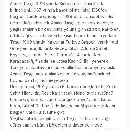
Ahmet Taşçı, 1986 yılında Kırkpınar'da büyük orta 
birinciliğini, 1987 yılında başaltı birinciliğini, 1988'de 
başpehlivanlık beşinciliğini, 1989'da da başpehlivanlık 
üçüncülüğü elde etti. Ahmet Taşçı, gücü ve kuvvetiyle 
yeşil sahaların bir devi olma yoluna girmişti artık. Rakipleri, 
etkili fiziği ve acı kuvveti karşısında pek tutunamıyorlardı. 
Taşçı, 1990 yılında, Kırkpınar Türkiye Başpehlivanlık Yağlı 
Güreşleri'nde; ilk turda Recep Kılıç'ı, 2. turda Saffet 
Kayalı'yı, 3. turda Bülent Gürbüz'ü, 4. turda Reşit 
Karabacak'ı, finalde ise ustası Kadir Birlik'i yenerek 
Türkiye başpehlivanı oldu ve altın kemeri boynuna astı. 
Ahmet Taşçı, artık o altın kemeri, tıpkı Aydın Demir gibi 
boynundan hiç indirmeyecekti.

Ünlü güreşçi, 1991 yılındaki Kırkpınar güreşlerinde; Bekir 
Şahin'i ilk turda, Reşit Karabacak'ı ikinci turda (üçüncü 
turu boş çekerek atladı), Cengiz Elbeye'yi dördüncü 
turda, Bülent Gürbüz'ü de finalde mağlup ederek ikinci 
başpehlivalık kürsüsüne çıktı.

Yeşil sahalarda bir yıldız olan Taşçı, Türkiye'nin yağlı 
güreş yapılan bütün bölgelerine davet edilmeye 