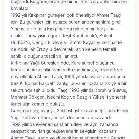
başlandı. Bu güreşlerde de birincilikler ve ödüller birbirini 
kovaladı.

1992 yılı Kırkpınar güreşleri çok önemliydi Ahmet Taşçı 
için. Bu güreşler için aylarca süren antrenmanlara girdi. 
Yine iyi bir formla Kırkpınar'da rakiplerinin karşısına 
dikildi. Tur sayısına göre Reşit Karabacak'ı, Bülent 
Gürbüz'ü, Cengiz Elbeye'yi, Saffet Kayalı'yı ve finalde 
de Abdullah Ersoy'u devirerek, altın kemerin temelli 
sahibi olduğunu tescil ve ilan etti.

Kırkpınar Yağlı Güreşleri'nde, Karamürsel'e üçüncü; 
kendisine ikinci altın kemeri kazandırmak için kararlı ve 
gayretli olan Ahmet Taşçı, 1993 yılında üst üste dördüncü 
kez Kırkpınar Başpehlivanlığı unvanını kazanarak yeni bir 
rekorunda sahibi oldu. Taşçı 1993 yılında, İbrahim Gümüş, 
Mehmet Gökçen, Necmi Koç ve Sezgin Yüksel'i yenerek 
ikinci altın kemerle buluştu.

Genç güreşçi, aynı yıl, 3 yıl üst üste kazandığı Tarihi Elmalı 
Yağlı Pehlivan Güreşleri altın kemerini de kazandı.

1992 yılında evlenen sahaların devi ve aynı zamanda 
sempatik tavırları güreşseverlerin sevgisini kazanan 
Ahmet Taşçı, sade ve düzenli hayat sürmektedir. Cengiz 