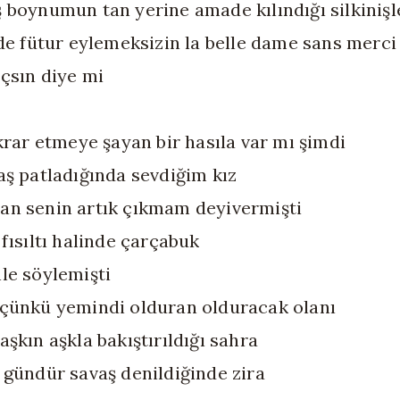
 boynumun tan yerine amade kılındığı silkinişl
nde fütur eylemeksizin la belle dame sans merci
çsın diye mi
ikrar etmeye şayan bir hasıla var mı şimdi
aş patladığında sevdiğim kız
n senin artık çıkmam deyivermişti
 fısıltı halinde çarçabuk
le söylemişti
çünkü yemindi olduran olduracak olanı
aşkın aşkla bakıştırıldığı sahra
 gündür savaş denildiğinde zira