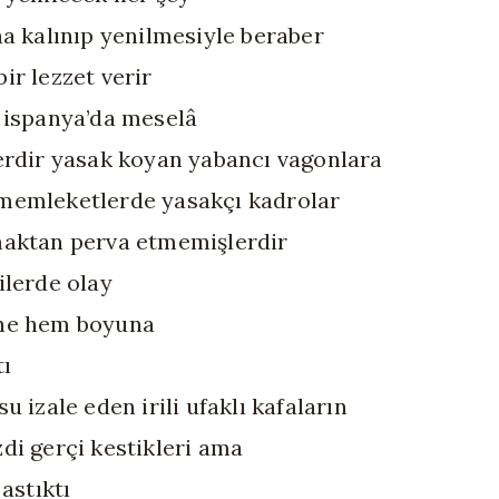
na kalınıp yenilmesiyle beraber
ir lezzet verir
 ispanya’da meselâ
erdir yasak koyan yabancı vagonlara
memleketlerde yasakçı kadrolar
aktan perva etmemişlerdir
ilerde olay
ne hem boyuna
tı
u izale eden irili ufaklı kafaların
di gerçi kestikleri ama
 astıktı