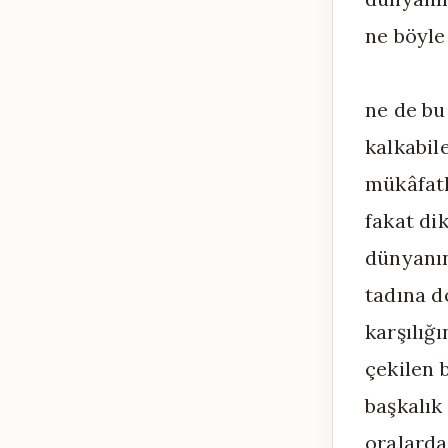
ne böyle
ne de bu
kalkabil
mükâfatl
fakat di
dünyanın
tadına d
karşılığ
çekilen 
başkalık
oralarda