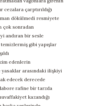
ratmadan vagonlara girenin
r cezalara çarptırıldığı
zaman dökülmedi resmiyete
n çok sonradan
i andıran bir sesle
 temizlermiş gibi yapışlar
şıldı
zim edenlerin
 yasaklar arasındaki ilişkiyi
hak edecek derecede
elabore rafine bir tarzda
muvaffakiyet kazandığı
 başka yerlerinde