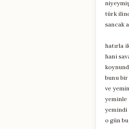
niyeymiş
türk ili
sancak a
hatırla 
hani sav
koynunda
bunu bir
ve yemin
yeminle 
yemindi 
o gün bu