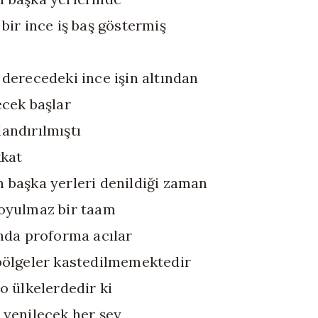
 bir ince iş baş göstermiş
 derecedeki ince işin altından
ecek başlar
andırılmıştı
kkat
 başka yerleri denildiği zaman
oyulmaz bir taam
ında proforma acılar
bölgeler kastedilmemektedir
 o ülkelerdedir ki
 yenilecek her şey