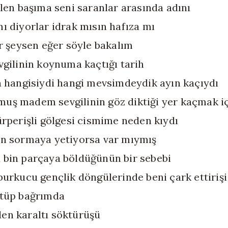
ilen başıma seni saranlar arasında adını
ı diyorlar idrak mısın hafıza mı
ir şeysen eğer söyle bakalım
vgilinin koynuma kaçtığı tarih
n hangisiydi hangi mevsimdeydik ayın kaçıydı
ş madem sevgilinin göz diktiği yer kaçmak i
ürperişli gölgesi cismime neden kıydı
n sormaya yetiyorsa var mıymış
bin parçaya böldüğünün bir sebebi
burkucu gençlik döngülerinde beni çark ettirişi
ütüp bağrımda
en karaltı söktürüşü