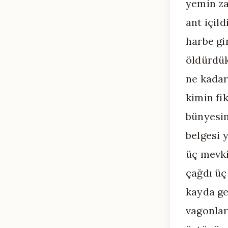
yemin za
ant içil
harbe gi
öldürdük
ne kadar
kimin fi
bünyesin
belgesi 
üç mevki
çağdı üç
kayda g
vagonlar