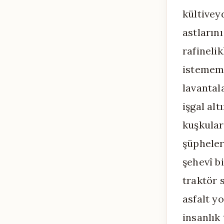
kültivey
astların
rafinelik
istemem 
lavantala
işgal al
kuşkular
şüpheler
şehevî b
traktör 
asfalt yo
insanlık