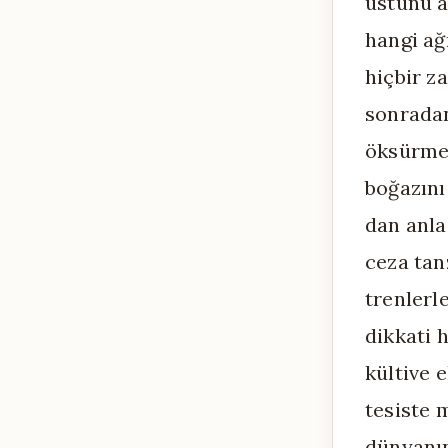
üstünü a
hangi ağı
hiçbir 
sonrada
öksürmey
boğazını
dan anla
ceza tan
trenlerle
dikkati 
kültive 
tesiste 
dünyanın