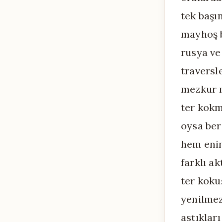
tek başı
mayhoş b
rusya ve
traversl
mezkur 
ter kokm
oysa ber
hem eni
farklı ak
ter kokus
yenilmez
astıkları