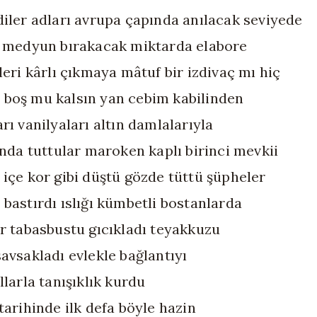
diler adları avrupa çapında anılacak seviyede
ı medyun bırakacak miktarda elabore
leri kârlı çıkmaya mâtuf bir izdivaç mı hiç
boş mu kalsın yan cebim kabilinden
rı vanilyaları altın damlalarıyla
tında tuttular maroken kaplı birinci mevkii
 içe kor gibi düştü gözde tüttü şüpheler
 bastırdı ıslığı kümbetli bostanlarda
ir tabasbustu gıcıkladı teyakkuzu
savsakladı evlekle bağlantıyı
llarla tanışıklık kurdu
 tarihinde ilk defa böyle hazin