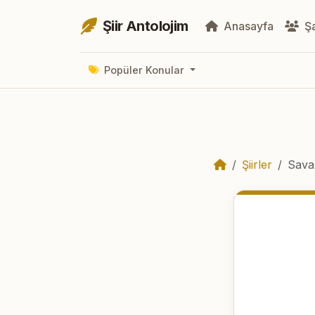
Şiir Antolojim
Anasayfa
Şa
Popüler Konular
Şiirler
Savaş