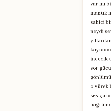
var mı b
mantık m
sahici b
neydi se
yıllarda
koynummu
incecik 
sor gücü
gönlümü 
o yürek 
ses çür
böğrümd