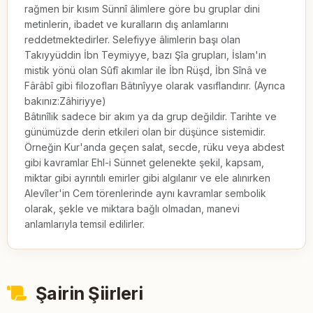
rağmen bir kısım Sünnî âlimlere göre bu gruplar dini 
metinlerin, ibadet ve kuralların dış anlamlarını 
reddetmektedirler. Selefiyye âlimlerin başı olan 
Takıyyüddin İbn Teymiyye, bazı Şîa grupları, İslam'ın 
mistik yönü olan Sûfî akımlar ile İbn Rüşd, İbn Sînâ ve 
Fârâbî gibi filozofları Bâtınîyye olarak vasıflandırır. (Ayrıca 
bakınız:Zâhiriyye)

Bâtınîlik sadece bir akım ya da grup değildir. Tarihte ve 
günümüzde derin etkileri olan bir düşünce sistemidir. 
Örneğin Kur'anda geçen salat, secde, rüku veya abdest 
gibi kavramlar Ehl-i Sünnet gelenekte şekil, kapsam, 
miktar gibi ayrıntılı emirler gibi algılanır ve ele alınırken 
Alevîler'in Cem törenlerinde aynı kavramlar sembolik 
olarak, şekle ve miktara bağlı olmadan, manevi 
anlamlarıyla temsil edilirler.
Şairin Şiirleri