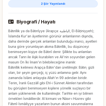
2 Şiir Yayınlandı
Biyografi / Hayatı
Bâtınîlik ya da Bâtınîyye (Arapça: الباطنية, El-Bāṭiniyyeh); 
İslamda Kur'an âyetlerinin görünür anlamlarının dışında, 
daha derinde gerçek anlamları bulunduğu inancı, ayetleri 
buna göre yorumlayan akıma Bâtınîlik, bu düşünceyi 
benimseyen kişiye de Bâtınî denir. Şiîlikte bu anlamları 
ancak Tanrı ile ilişki kurabilen ve Ali'nin soyundan gelen 
masum On İki İmam'ın bilebileceğine inanılır.

Bâtınîlik kelimesi Arapça Bâtın'dan üretilmiştir. Bâtın; gizli 
olan, bir şeyin gerçeği, iç yüzü anlamına gelir. Aynı 
zamanda İslâmi anlayışta Allah'ın 99 adından biridir.

Terim, İranlı Gazzâlî gibi Ehl-i Sünnet Alimleri tarafından 
bu görüşleri benimseyen kişilere yönelik suçlayıcı bir 
anlam yüklenerek de kullanılmıştır. Tarihte en iyi bilinen 
örnekleri İsmâililerdir. Al kirmani ve Nâsır-ı Hüsrev gibi 
Fâtımî-İsmâiliyye yazarların bunun aksini savunmalarına 