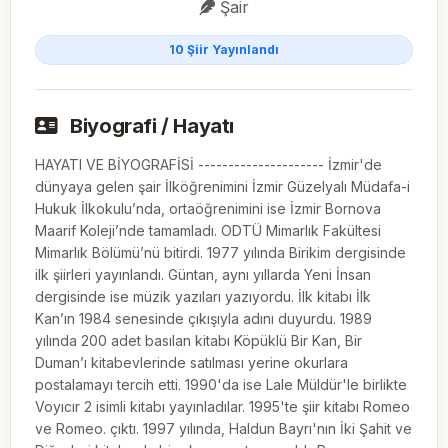
Şair
10 Şiir Yayınlandı
Biyografi / Hayatı
HAYATI VE BİYOGRAFİSİ --------------------- İzmir'de
dünyaya gelen şair İlköğrenimini İzmir Güzelyalı Müdafa-i
Hukuk İlkokulu’nda, ortaöğrenimini ise İzmir Bornova
Maarif Koleji’nde tamamladı. ODTÜ Mimarlık Fakültesi
Mimarlık Bölümü’nü bitirdi. 1977 yılında Birikim dergisinde
ilk şiirleri yayınlandı. Güntan, aynı yıllarda Yeni İnsan
dergisinde ise müzik yazıları yazıyordu. İlk kitabı İlk
Kan’ın 1984 senesinde çıkışıyla adını duyurdu. 1989
yılında 200 adet basılan kitabı Köpüklü Bir Kan, Bir
Duman’ı kitabevlerinde satılması yerine okurlara
postalamayı tercih etti. 1990'da ise Lale Müldür'le birlikte
Voyıcır 2 isimli kitabı yayınladılar. 1995'te şiir kitabı Romeo
ve Romeo. çıktı. 1997 yılında, Haldun Bayrı'nın İki Şahit ve