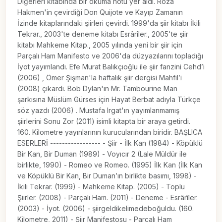
Diğerleri kitabında bir okuma notu yer aldı. Roza
Hakmen'in çevirdiği Don Quijote ve Kayıp Zamanın
İzinde kitaplarındaki şiirleri çevirdi. 1999'da şiir kitabı İkili
Tekrar., 2003'te deneme kitabı Esrârîler., 2005'te şiir
kitabı Mahkeme Kitap., 2005 yılında yeni bir şiir için
Parçalı Ham Manifesto ve 2006'da düzyazılarını topladığı
İyot yayımlandı. Efe Murat Balıkçıoğlu ile şiir fanzini Cehd’i
(2006) , Ömer Şişman'la haftalık şiir dergisi Mahfil’i
(2008) çıkardı. Bob Dylan'ın Mr. Tambourine Man
şarkısına Müslüm Gürses için Hayat Berbat adıyla Türkçe
söz yazdı (2006) . Mustafa Irgat'ın yayımlanmamış
şiirlerini Sonu Zor (2011) isimli kitapta bir araya getirdi.
160. Kilometre yayınlarının kurucularından biridir. BAŞLICA
ESERLERİ ----------------- - Şiir - İlk Kan (1984) - Köpüklü
Bir Kan, Bir Duman (1989) - Voyıcır 2 (Lale Müldür ile
birlikte, 1990) - Romeo ve Romeo. (1995) İlk Kan (İlk Kan
ve Köpüklü Bir Kan, Bir Duman’ın birlikte basımı, 1998) -
İkili Tekrar. (1999) - Mahkeme Kitap. (2005) - Toplu
Şiirler. (2008) - Parçalı Ham. (2011) - Deneme - Esrârîler.
(2003) - İyot. (2006) - şiirgeldikelimedeboğuldu. (160.
Kilometre, 2011) - Şiir Manifestosu - Parçalı Ham