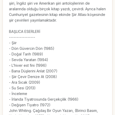
şiiri, İngiliz şiiri ve Amerikan şiiri antolojilerinin de 
aralarında olduğu birçok kitap yazdı, çevirdi. Ayrıca halen 
Cumhuriyet gazetesinin kitap ekinde Şiir Atlası köşesinde 
şiir çevirileri yayınlamaktadır.

BAŞLICA ESERLERİ

-----------------

- Şiir

- Dön Güvercin Dön (1985)

- Doğal Tarih (1989)

- Sevda Yaratan (1994)

- L’hiver est fini (1996)

- Bana Düşlerini Anlat (2007)

- Şiir Çevir Denize At (2008)

- Ara Sıcak (2009)

- Su Sesi (2013)

- İnceleme

- İrlanda Tiyatrosunda Gerçekçilik (1966)

- Değişen Tiyatro (1972)

John Whiting. Çağdaş Bir Oyun Yazarı, (Birinci Basım, 