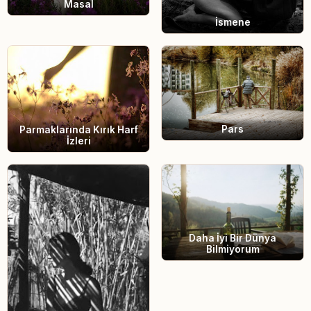
Masal
İsmene
Pars
Parmaklarında Kırık Harf
İzleri
Daha İyi Bir Dünya
Bilmiyorum