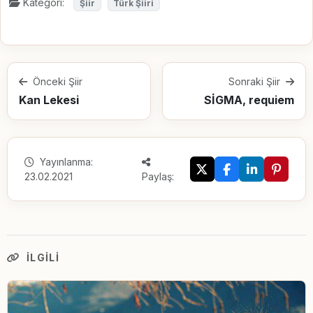
Kategori:
Şiir
Türk Şiiri
Önceki Şiir
Sonraki Şiir
Kan Lekesi
SİGMA, requiem
Yayınlanma:
23.02.2021
Paylaş:
İLGILI