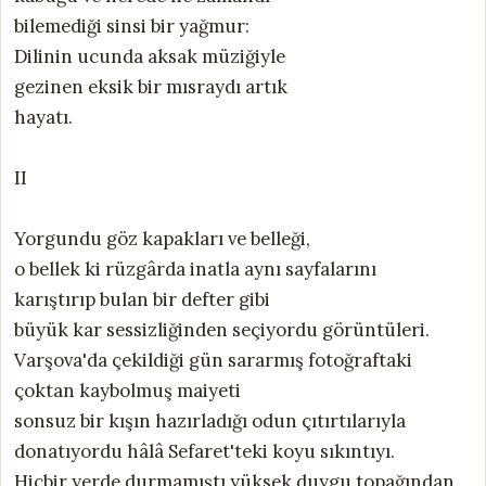
bilemediği sinsi bir yağmur:
Dilinin ucunda aksak müziğiyle
gezinen eksik bir mısraydı artık
hayatı.
II
Yorgundu göz kapakları ve belleği,
o bellek ki rüzgârda inatla aynı sayfalarını
karıştırıp bulan bir defter gibi
büyük kar sessizliğinden seçiyordu görüntüleri.
Varşova'da çekildiği gün sararmış fotoğraftaki
çoktan kaybolmuş maiyeti
sonsuz bir kışın hazırladığı odun çıtırtılarıyla
donatıyordu hâlâ Sefaret'teki koyu sıkıntıyı.
Hiçbir yerde durmamıştı yüksek duygu topağından