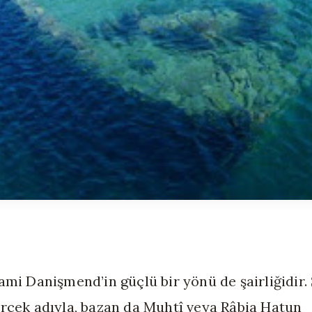
ami Danişmend’in güçlü bir yönü de şairliğidir. Ş
rçek adıyla, bazan da Muhtî veya Râbia Hatun