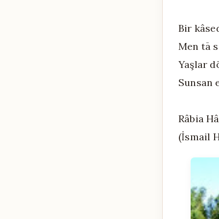
Bir kâse
Men tā 
Yaşlar d
Sunsan 
Râbia H
(İsmail