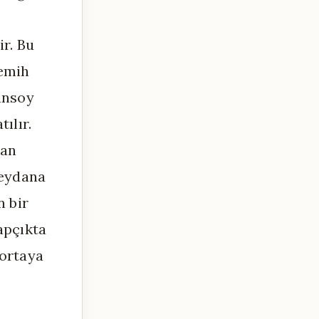
ir. Bu
Semih
ansoy
ılır.
zan
meydana
n bir
tapçıkta
 ortaya