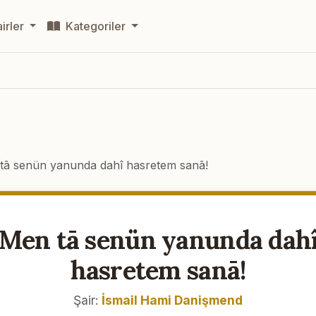
irler
Kategoriler
tā senün yanunda dahî hasretem sanā!
Men tā senün yanunda dah
hasretem sanā!
Şair:
İsmail Hami Danişmend