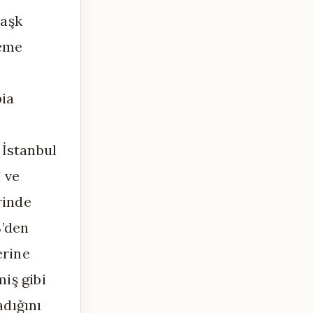
 aşk
leme
bia
 İstanbul
î ve
rinde
8’den
erine
miş gibi
adığını