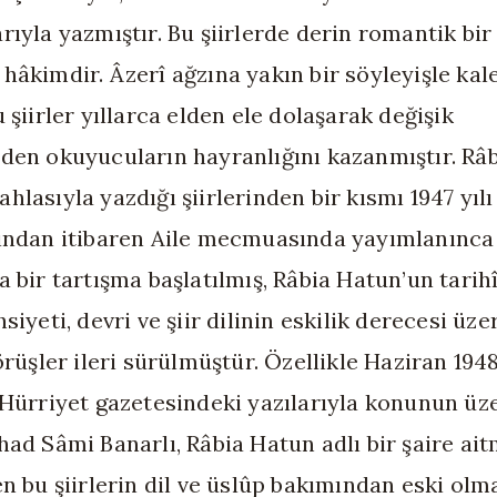
rıyla yazmıştır. Bu şiirlerde derin romantik bir
hâkimdir. Âzerî ağzına yakın bir söyleyişle ka
 şiirler yıllarca elden ele dolaşarak değişik
den okuyucuların hayranlığını kazanmıştır. Râ
hlasıyla yazdığı şiirlerinden bir kısmı 1947 yılı
ından itibaren Aile mecmuasında yayımlanınca
a bir tartışma başlatılmış, Râbia Hatun’un tarih
siyeti, devri ve şiir dilinin eskilik derecesi üze
görüşler ileri sürülmüştür. Özellikle Haziran 194
 Hürriyet gazetesindeki yazılarıyla konunun üz
had Sâmi Banarlı, Râbia Hatun adlı bir şaire ait
en bu şiirlerin dil ve üslûp bakımından eski olm