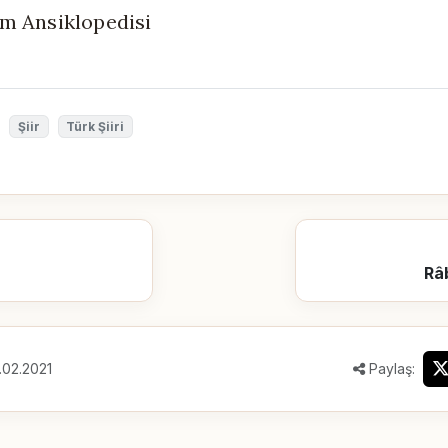
m Ansiklopedisi
Şiir
Türk Şiiri
Râb
.02.2021
Paylaş: