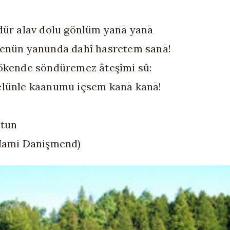
dür alav dolu gönlüm yanā yanā
senün yanunda dahî hasretem sanā!
ökende söndüremez âteşîmi sû:
elünle kaanumu içsem kanā kanā!
âtun
 Hami Danişmend)