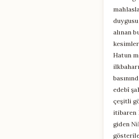
mahlasla
duygusu 
alınan bu
kesimler
Hatun ma
ilkbahar
basınınd
edebî şah
çeşitli 
itibaren
giden Ni
gösteril