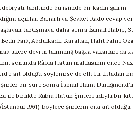
edebiyatı tarihinde bu isimde bir kadın şairin
ığını açıklar. Banarlı’ya Şevket Rado cevap ver
başlayan tartışmaya daha sonra İsmail Habip, 
Bedii Faik, Abdülkadir Karahan, Halit Fahri Oz
mak üzere devrin tanınmış başka yazarları da kat
anın sonunda Râbia Hatun mahlasının önce Na
d’e ait olduğu söylenirse de elli bir kıtadan 
 şiirler bir süre sonra İsmail Hami Danişmend’i
ı ile birlikte Rabia Hatun Şiirleri adıyla bir ki
(İstanbul 1961), böylece şiirlerin ona ait olduğu