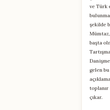
ve Türk 
bulunmad
şekilde 
Mümtaz, 
başta ol
Tartışm
Danişmen
gelen bu
açıklamas
toplanır 
çıkar.