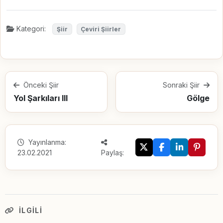
Kategori:
Şiir
Çeviri Şiirler
Önceki Şiir
Sonraki Şiir
Yol Şarkıları III
Gölge
Yayınlanma:
23.02.2021
Paylaş:
İLGILI