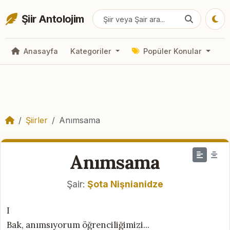
Şiir Antolojim
Anasayfa
Kategoriler
Popüler Konular
Şiirler
Anımsama
Anımsama
Şair:
Şota Nişnianidze
I
Bak, anımsıyorum öğrenciliğimizi...