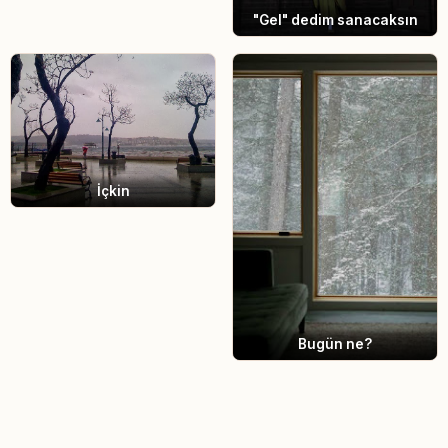
"Gel" dedim sanacaksın
İçkin
Bugün ne?