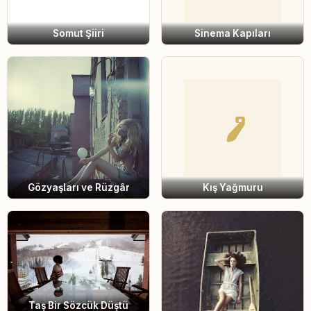
Somut Şiiri
Sinema Kapıları
Gözyaşları ve Rüzgâr
Kış Yağmuru
Taş Bir Sözcük Düştü