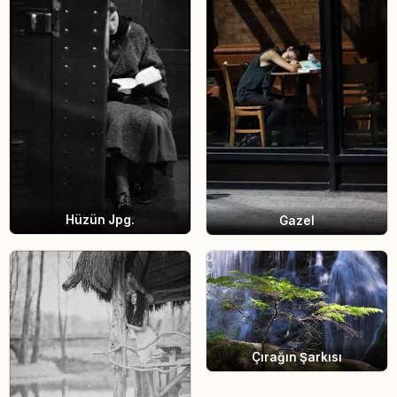
Hüzün Jpg.
Gazel
Çırağın Şarkısı