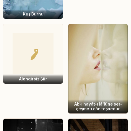
Kuş Burnu
Alengirsiz Şiir
Âb-ı hayât-ı lâ'lüne ser-
çeşme-i cân teşnedür